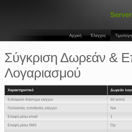
Server
Αρχική
Έλεγχος
Τιμολόγ
Σύγκριση Δωρεάν & Ε
Λογαριασμού
Χαρακτηριστικό
Δωρεάν λογ
Ενδιάμεσο διάστημα ελέγχου
60 λεπτά
Πολλαπλές τοποθεσίες ελέγχου
Ναι
Επαφή μέσω email
1
Επαφή μέσω SMS
Όχι